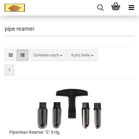
pipe reamer
Sortieren nach
8 pro Seite
1
Pipeclean Reamer "S" 5-tlg.