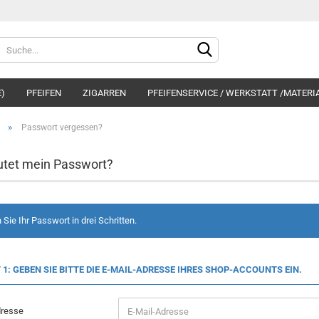
E)
PFEIFEN
ZIGARREN
PFEIFENSERVICE / WERKSTATT /MATERI
»
Passwort vergessen?
utet mein Passwort?
Konto e
Sie Ihr Passwort in drei Schritten.
Passwo
 1: GEBEN SIE BITTE DIE E-MAIL-ADRESSE IHRES SHOP-ACCOUNTS EIN.
dresse