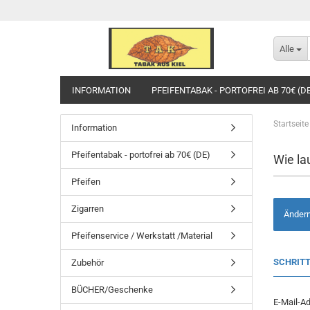
Alle
INFORMATION
PFEIFENTABAK - PORTOFREI AB 70€ (D
Startseite
Information
Pfeifentabak - portofrei ab 70€ (DE)
Wie la
Pfeifen
Zigarren
Ändern 
Pfeifenservice / Werkstatt /Material
SCHRITT
Zubehör
BÜCHER/Geschenke
E-Mail-A