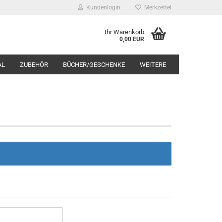
Kundenlogin
Merkzettel
Ihr Warenkorb
0,00 EUR
AL
ZUBEHÖR
BÜCHER/GESCHENKE
WEITERE
rstellen
rt vergessen?